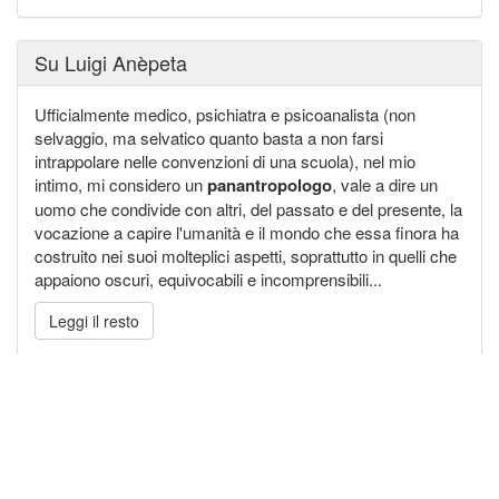
Su Luigi Anèpeta
Ufficialmente medico, psichiatra e psicoanalista (non
selvaggio, ma selvatico quanto basta a non farsi
intrappolare nelle convenzioni di una scuola), nel mio
intimo, mi considero un
panantropologo
, vale a dire un
uomo che condivide con altri, del passato e del presente, la
vocazione a capire l'umanità e il mondo che essa finora ha
costruito nei suoi molteplici aspetti, soprattutto in quelli che
appaiono oscuri, equivocabili e incomprensibili...
Leggi il resto
Relazioni umane tramite autointerviste
Siete tutti invitati ad iscriversi a interVista (
it.intervista.link
)
per uno o più dei seguenti fini: